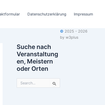
aktformular
Datenschutzerklärung
Impressum
©
2025 - 2026
by w3plus
Suche nach
Veranstaltung
en, Meistern
oder Orten
S
u
c
h
e
n