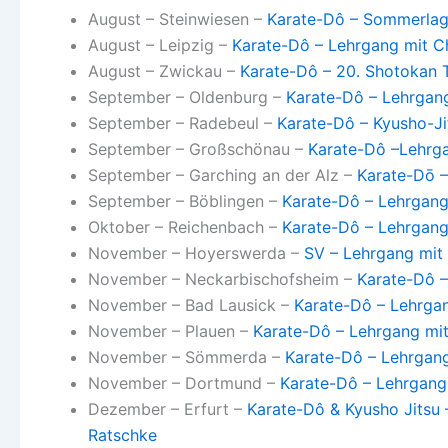
August – Steinwiesen –
Karate-Dô – Sommerlage
August – Leipzig –
Karate-Dô – Lehrgang mit Ch
August – Zwickau –
Karate-Dô – 20. Shotokan T
September – Oldenburg –
Karate-Dô – Lehrgang
September – Radebeul –
Karate-Dô – Kyusho-J
September – Großschönau –
Karate-Dô –Lehrga
September – Garching an der Alz –
Karate-Dō –
September – Böblingen –
Karate-Dô – Lehrgang
Oktober – Reichenbach –
Karate-Dô – Lehrgang m
November – Hoyerswerda –
SV – Lehrgang mit 
November – Neckarbischofsheim –
Karate-Dô –
November – Bad Lausick –
Karate-Dô – Lehrga
November – Plauen –
Karate-Dô – Lehrgang mit
November – Sömmerda –
Karate-Dô – Lehrgang
November – Dortmund –
Karate-Dô – Lehrgang
Dezember – Erfurt –
Karate-Dô & Kyusho Jitsu 
Ratschke