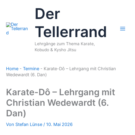
Zum
Der
Inhalt
springen
Tellerrand
Lehrgänge zum Thema Karate,
Kobudo & Kysho Jitsu
Home
-
Termine
-
Karate-Dô – Lehrgang mit Christian
Wedewardt (6. Dan)
Karate-Dô – Lehrgang mit
Christian Wedewardt (6.
Dan)
Von
Stefan Lünse
/
10. Mai 2026