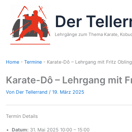
Zum
Inhalt
Der Telle
springen
Lehrgänge zum Thema Karate, Kobud
Home
-
Termine
-
Karate-Dô – Lehrgang mit Fritz Oblin
Karate-Dô – Lehrgang mit F
Von
Der Tellerrand
/
19. März 2025
Termin Details
Datum:
31. Mai 2025 10:00
–
15:00