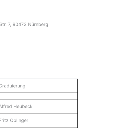
tr. 7, 90473 Nürnberg
Graduierung
Alfred Heubeck
Fritz Oblinger