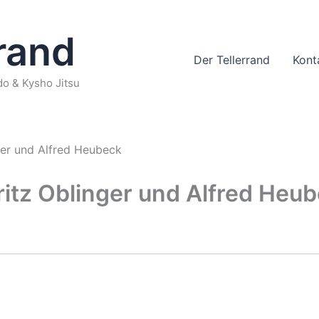
rrand
Der Tellerrand
Kont
o & Kysho Jitsu
ger und Alfred Heubeck
ritz Oblinger und Alfred Heu