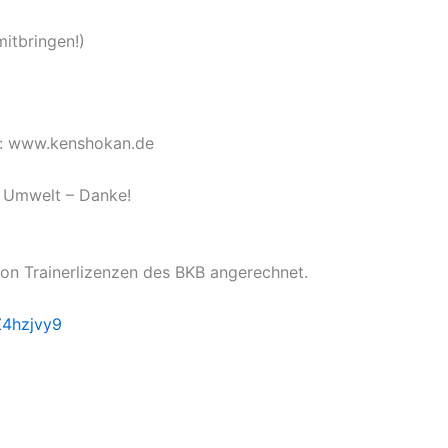
itbringen!)
te: www.kenshokan.de
ie Umwelt – Danke!
on Trainerlizenzen des BKB angerechnet.
Z4hzjvy9