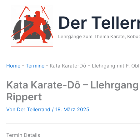
Zum
Inhalt
Der Telle
springen
Lehrgänge zum Thema Karate, Kobud
Home
-
Termine
-
Kata Karate-Dô – Llehrgang mit F. Oblin
Kata Karate-Dô – Llehrgang m
Rippert
Von
Der Tellerrand
/
19. März 2025
Termin Details