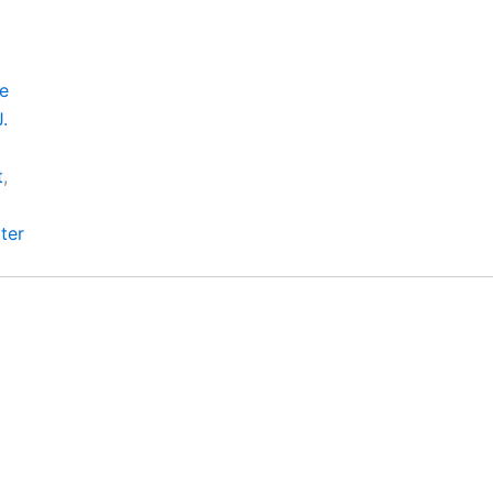
e
.
t
,
ter