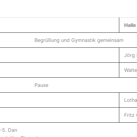
Halle
Begrüßung und Gymnastik gemeinsam
Jörg 
Walte
Pause
Lotha
Fritz
-5. Dan