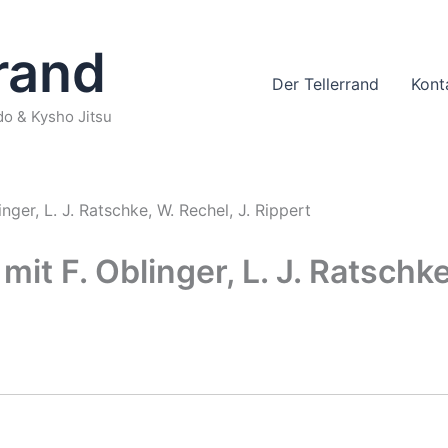
rrand
Der Tellerrand
Kont
o & Kysho Jitsu
ger, L. J. Ratschke, W. Rechel, J. Rippert
it F. Oblinger, L. J. Ratschke