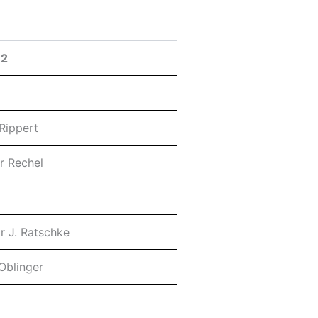
 2
Rippert
r Rechel
r J. Ratschke
 Oblinger